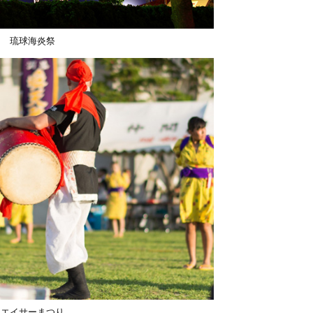
琉球海炎祭
エイサーまつり