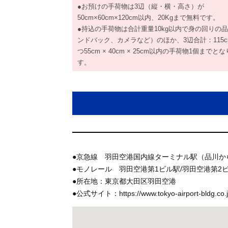
●お預けの手荷物は3辺（縦・横・高さ）が
50cm×60cm×120cm以内、20Kgまで無料です。
●持込の手荷物は合計重量10kg以内で身の回りの
ンドバック、カメラなど）のほか、3辺合計：115c
つ55cm × 40cm × 25cm以内の手荷物1個までと
す。
●京急線 羽田空港国内線ターミナル駅（品川から
●モノレール 羽田空港第1ビル駅/羽田空港第2
●所在地：東京都大田区羽田空港
●公式サイト：https://www.tokyo-airport-bldg.co.j