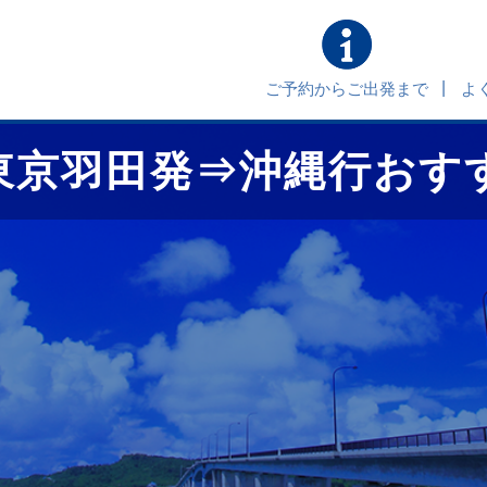
ご予約からご出発まで
よ
東京羽田発⇒沖縄行おす