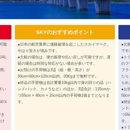
SKYのおすすめポイント
可能
●日本の航空業界に価格破壊を起こしたスカイマーク。
●欠
やはり安さが強みです。
です
JAL
●欠航の場合は、便の振替や払い戻しが可能ですが、遅
●ト
延の場合は特別な対応がない場合が多いです。
のフ
採用、
●お預けの手荷物は3辺（縦・横・高さ）が
フラ
ま
50cm×60cm×120cm以内、20Kgまで無料です。
たり
●持込の手荷物は合計重量10kg以内で身の回りの品（ハ
られ
ざい
ンドバック、カメラなど）のほか、3辺合計：115cmか
●お
つ55cm × 40cm × 25cm以内の手荷物1個までとなりま
50c
50％
す。
●持
ンド
でき
つ55
受け
す。
●ト