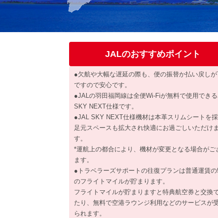
JALのおすすめポイント
●欠航や大幅な遅延の際も、便の振替か払い戻しが
ですので安心です。
●JALの羽田福岡線は全便Wi-Fiが無料で使用できる
SKY NEXT仕様です。
●JAL SKY NEXT仕様機材は本革スリムシートを
足元スペースも拡大され快適にお過ごしいただけ
す。
*運航上の都合により、機材が変更となる場合がご
ます。
●トラベラーズサポートの往復プランは普通運賃の
のフライトマイルが貯まります。
フライトマイルが貯まりますと特典航空券と交換
たり、無料で空港ラウンジ利用などのサービスが
られます。