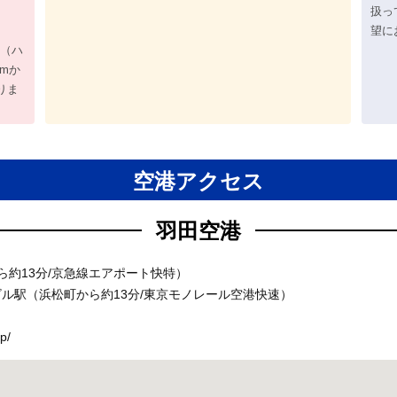
扱っ
望に
品（ハ
mか
なりま
空港アクセス
羽田空港
約13分/京急線エアポート快特）
ビル駅（浜松町から約13分/東京モノレール空港快速）
p/