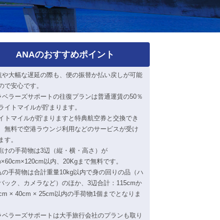
ANAのおすすめポイント
航や大幅な遅延の際も、便の振替か払い戻しが可能
ので安心です。
ラベラーズサポートの往復プランは普通運賃の50％
ライトマイルが貯まります。
イトマイルが貯まりますと特典航空券と交換でき
、無料で空港ラウンジ利用などのサービスが受け
ます。
預けの手荷物は3辺（縦・横・高さ）が
m×60cm×120cm以内、20Kgまで無料です。
込の手荷物は合計重量10kg以内で身の回りの品（ハ
バック、カメラなど）のほか、3辺合計：115cmか
cm × 40cm × 25cm以内の手荷物1個までとなりま
ラベラーズサポートは大手旅行会社のプランも取り